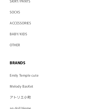
SKIRT/PANTS
SOCKS
ACCESSORIES
BABY/KIDS
OTHER
BRANDS
Emily Temple cute
Melody BasKet
アトリエ小町
an doll bleme