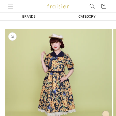
コンテ
ンツに
ー
進む
ト
BRANDS
CATEGORY
Emily Temple cute
COAT/BLOUSON/JACKET
商品情
報にス
Melody BasKet
ONE PIECE DRESS
キップ
アトリエ小町
BLOUSE
an doll bleme
CUT&SEWN
fraisier
KNIT/CARDIGAN
SKIRT/PANTS
SOCKS
ACCESSORIES
OTHER
BABY/KIDS