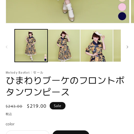
RESERVATION
AVAILABLE NOW
モ
ー
SALE
ダ
ル
で
メ
デ
ィ
ア
Melody BasKet：セール
(1)
(2
ひまわりブーケのフロントボ
を
開
タンワンピース
く
通
受
$219.00
Sale
$243.00
常
注
税込
価
限
color
格
定