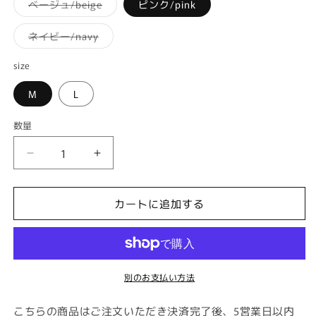
価
バ
ベージュ/beige
ピンク/pink
リ
格
エ
ー
バ
ネイビー/navy
シ
リ
ョ
エ
ン
ー
size
は
シ
売
ョ
り
M
L
ン
切
は
れ
売
て
り
数量
数
い
切
る
れ
量
か
て
ひ
ひ
販
い
売
る
ま
ま
で
か
き
販
わ
わ
ま
カートに追加する
売
り
り
せ
で
ん
き
ブ
ブ
ま
せ
ー
ー
ん
ケ
ケ
別のお支払い方法
の
の
フ
フ
こちらの商品はご注文いただき決済完了後、5営業日以内
ロ
ロ