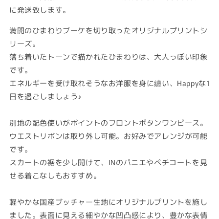
に発送致します。
ン
ン
ト
ト
満開のひまわりブーケを切り取ったオリジナルプリントシ
ボ
ボ
リーズ。
タ
タ
落ち着いたトーンで描かれたひまわりは、大人っぽい印象
ン
ン
ワ
ワ
です。
ン
ン
エネルギーを受け取れそうなお洋服を身に纏い、Happyな1
ピ
ピ
日を過ごしましょう♪
ー
ー
ス
ス
別地の配色使いがポイントのフロントボタンワンピース。
の
の
ウエストリボンは取り外し可能。お好みでアレンジが可能
数
数
です。
量
量
スカートの裾を少し開けて、INのパニエやペチコートを見
を
を
減
増
せる着こなしもおすすめ。
ら
や
す
す
軽やかな国産ブッチャー生地にオリジナルプリントを施し
ました。表面に見える細やかな凹凸感により、豊かな表情