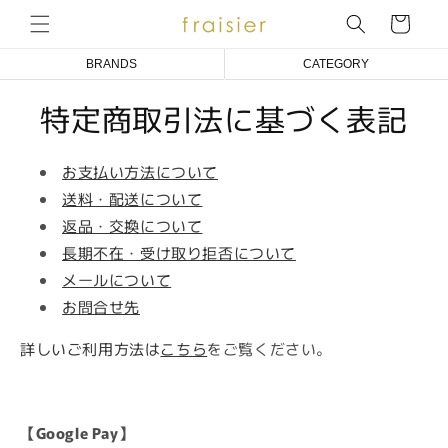
コンテ
ンツに
ー
進む
ト
BRANDS
CATEGORY
Emily Temple cute
COAT/BLOUSON/JACKET
特定商取引法に基づく表記
Melody BasKet
ONE PIECE DRESS
お支払い方法について
アトリエ小町
BLOUSE
送料・配送について
an doll bleme
CUT&SEWN
返品・交換について
fraisier
KNIT/CARDIGAN
長期不在・受け取り拒否について
メールについて
SKIRT/PANTS
お問合せ先
SOCKS
詳しいご利用方法は
こちら
をご覧ください。
ACCESSORIES
OTHER
【Google Pay】
BABY/KIDS