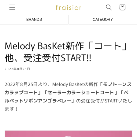
コンテ
ンツに
ー
進む
ト
BRANDS
CATEGORY
Emily Temple cute
COAT/BLOUSON/JACKET
Melody BasKet新作「コート」
Melody BasKet
ONE PIECE DRESS
他、受注受付START!!
アトリエ小町
BLOUSE
an doll bleme
CUT&SEWN
2022年8月25日
fraisier
KNIT/CARDIGAN
2022年8月25日より、Melody BasKetの新作
「モノトーンス
SKIRT/PANTS
カラップコート」「
セーラーカラーショートコート
」「
ベ
SOCKS
ルベットリボンアンゴラベレー
」
の受注受付がSTARTいたし
ます！
ACCESSORIES
OTHER
BABY/KIDS