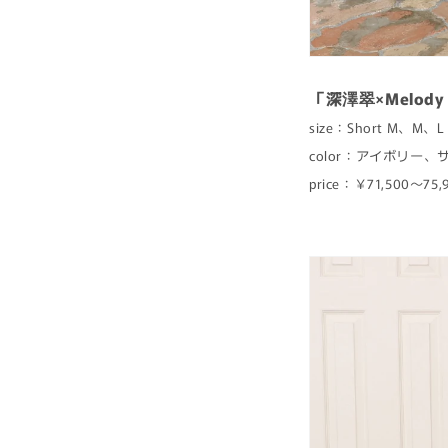
「深澤翠×Melody
size：Short M、M、L
color：アイボリー
price：￥71,500〜7