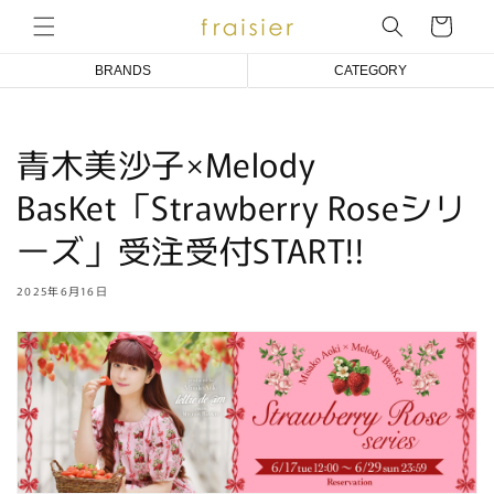
コンテ
ンツに
ー
進む
ト
BRANDS
CATEGORY
Emily Temple cute
COAT/BLOUSON/JACKET
青木美沙子×Melody
Melody BasKet
ONE PIECE DRESS
アトリエ小町
BLOUSE
BasKet「Strawberry Roseシリ
an doll bleme
CUT&SEWN
ーズ」受注受付START!!
fraisier
KNIT/CARDIGAN
2025年6月16日
SKIRT/PANTS
SOCKS
ACCESSORIES
OTHER
BABY/KIDS