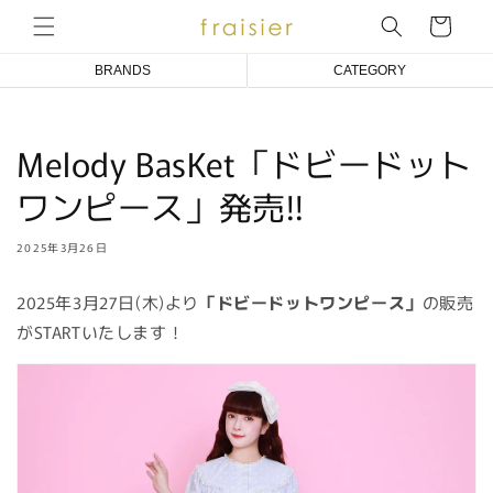
コンテ
ンツに
ー
進む
ト
BRANDS
CATEGORY
Emily Temple cute
COAT/BLOUSON/JACKET
Melody BasKet「ドビードット
Melody BasKet
ONE PIECE DRESS
ワンピース」発売!!
アトリエ小町
BLOUSE
an doll bleme
CUT&SEWN
2025年3月26日
fraisier
KNIT/CARDIGAN
2025年3月27日(木)より
「ドビードットワンピース」
の販売
SKIRT/PANTS
がSTARTいたします！
SOCKS
ACCESSORIES
OTHER
BABY/KIDS