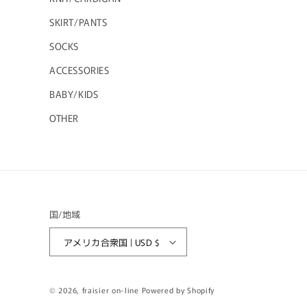
SKIRT/PANTS
SOCKS
ACCESSORIES
BABY/KIDS
OTHER
国/地域
アメリカ合衆国 | USD $
© 2026,
fraisier on-line
Powered by Shopify