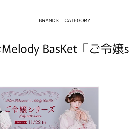
BRANDS
CATEGORY
elody BasKet「ご令嬢se