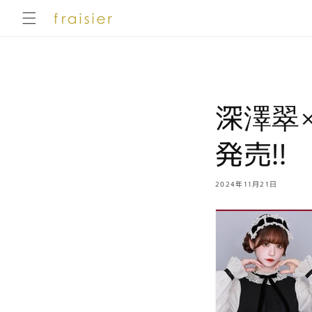
コンテ
ンツに
進む
深澤翠×M
発売!!
2024年11月21日