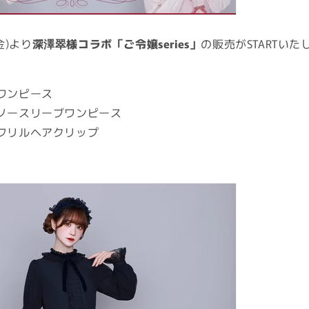
(金)より
深澤翠様コラボ「ご令嬢series」
の販売がSTARTいた
ワンピース
ノースリーブワンピース
フリルヘアクリップ