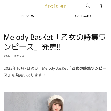
コンテ
ンツに
ー
進む
ト
BRANDS
CATEGORY
Emily Temple cute
COAT/BLOUSON/JACKET
Melody BasKet「乙女の詩集ワ
Melody BasKet
ONE PIECE DRESS
ンピース」発売!!
アトリエ小町
BLOUSE
an doll bleme
CUT&SEWN
2023年10月6日
fraisier
KNIT/CARDIGAN
2023年10月7日より、Melody BasKet
「乙女の詩集ワンピー
SKIRT/PANTS
ス」
を発売いたします！
SOCKS
ACCESSORIES
OTHER
BABY/KIDS