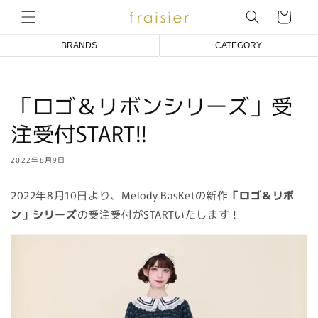
コンテ
ンツに
ー
進む
ト
BRANDS
CATEGORY
Emily Temple cute
COAT/BLOUSON/JACKET
「ロゴ＆リボンシリーズ」受
Melody BasKet
ONE PIECE DRESS
注受付START!!
アトリエ小町
BLOUSE
an doll bleme
CUT&SEWN
2022年8月9日
fraisier
KNIT/CARDIGAN
2022年8月10日より、Melody BasKetの新作
「ロゴ＆リボ
SKIRT/PANTS
ン」シリーズ
の受注受付がSTARTいたします！
SOCKS
ACCESSORIES
OTHER
BABY/KIDS