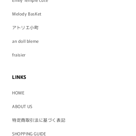
Emily Temple cute
Melody BasKet
アトリエ小町
an doll bleme
fraisier
LINKS
HOME
ABOUT US
特定商取引法に基づく表記
SHOPPING GUIDE